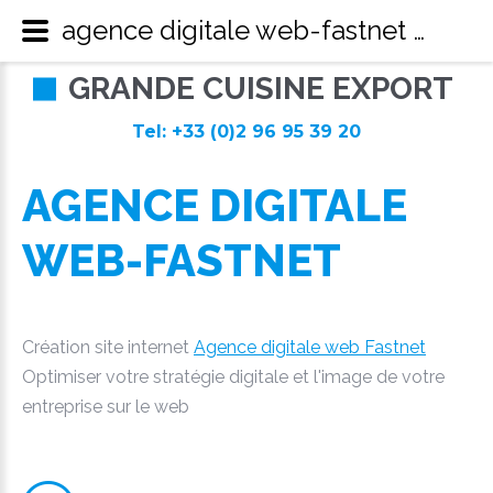
agence digitale web-fastnet - Grande Cuisine Export
G
R
A
N
D
E
C
U
I
S
I
N
E
E
X
P
O
R
T
Tel: +33 (0)2 96 95 39 20
AGENCE
DIGITALE
WEB-FASTNET
Création site internet
Agence digitale web Fastnet
Optimiser votre stratégie digitale et l'image de votre
entreprise sur le web